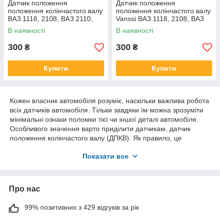
Датчик положення
Датчик положення
положення колінчастого валу
положення колінчастого валу
ВАЗ 1118, 2108, ВАЗ 2110,
Vanssi ВАЗ 1118, 2108, ВАЗ
2170, 2123
2110, 2170, 2123
В наявності
В наявності
300
300
₴
₴
Купити
Купити
Кожен власник автомобіля розуміє, наскільки важлива робота
всіх датчиків автомобіля. Тільки завдяки їм можна зрозуміти
мінімальні ознаки поломки тієї чи іншої деталі автомобіля.
Особливого значення варто приділити датчикам, датчик
положення колінчастого валу (ДПКВ). Як правило, це
найбільш уразливі деталі на ВАЗі.
Показати все
Перш ніж приступати до заміни датчиків, варто знати:
Ознаки, що показують поломку датчика, що відображаються
на панелі приладів.
Про нас
Знати точне розташування датчика в автомобілі.
Вміти демонтувати датчик.
99% позитивних з 429 відгуків за рік
Враховувати, де датчик розподільного валу ВАЗ купити в