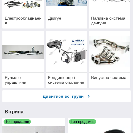
Електрообладнанн
Двигун
Паливна система
я
двигуна
Рульове
Кондиціонер і
Випускна система
управління
система опалення
Дивитися всі групи
Вітрина
Топ продажів
Топ продажів