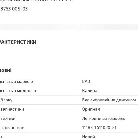
.3763 005-03
РАКТЕРИСТИКИ
новні
існість з маркою
ВАЗ
існість з моделлю
Калина
 блоку
Блок управління двигуном
 запчастини
Оригінал
 техніки
Легковий автомобіль
 запчастини
11183-1411020-21
н
Новий