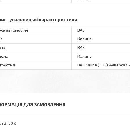
ристувальницькі характеристики
ка автомобіля
ВАЗ
ія
Калина
рка
ВАЗ
дель
Калина
сність з:
ВАЗ Kalina (1117) універсал 
ФОРМАЦІЯ ДЛЯ ЗАМОВЛЕННЯ
а:
3 150 ₴