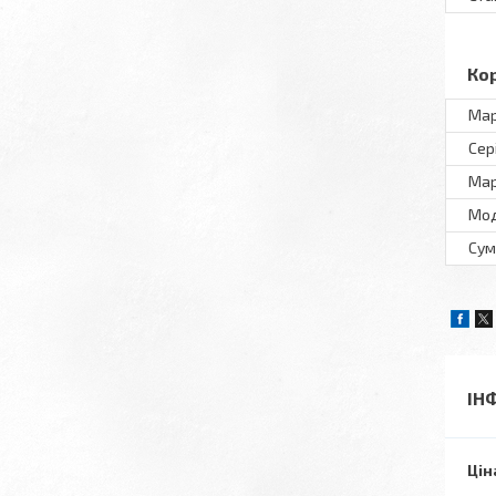
Ко
Мар
Сер
Ма
Мо
Сумі
ІН
Цін