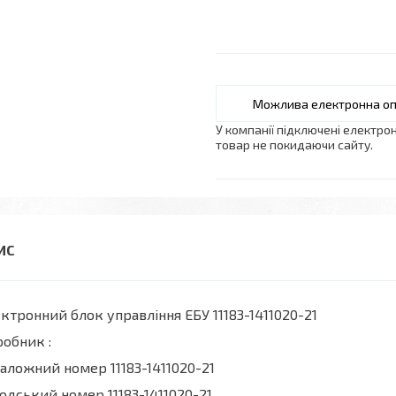
У компанії підключені електро
товар не покидаючи сайту.
ктронний блок управління ЕБУ 11183-1411020-21
робник :
аложний номер 11183-1411020-21
одський номер 11183-1411020-21