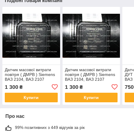
Подібні товари компанії
Датчик масової витрати
Датчик масової витрати
Датч
повітря ( ДМРВ ) Siemens
повітря ( ДМРВ ) Siemens
ДУТ 
ВАЗ 2104, ВАЗ 2107
ВАЗ 2104, ВАЗ 2107
ВАЗ 
1 300
1 300
750
₴
₴
Купити
Купити
Про нас
99% позитивних з 449 відгуків за рік