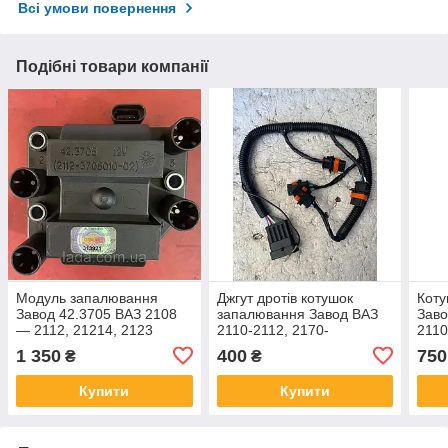
Всі умови повернення
Подібні товари компанії
Модуль запалювання
Джгут дротів котушок
Коту
Завод 42.3705 ВАЗ 2108
запалювання Завод ВАЗ
Заво
— 2112, 21214, 2123
2110-2112, 2170-
2110
2172,1117-2190
1 350
400
750
₴
₴
Купити
Купити