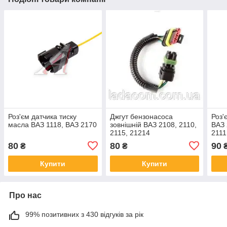
Роз'єм датчика тиску
Джгут бензонасоса
Роз'
масла ВАЗ 1118, ВАЗ 2170
зовнішній ВАЗ 2108, 2110,
ВАЗ 
2115, 21214
2111
1118
80
80
90
₴
₴
2121
Купити
Купити
Про нас
99% позитивних з 430 відгуків за рік