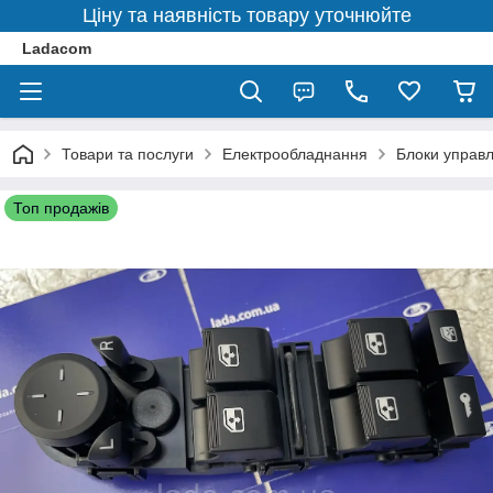
Ціну та наявність товару уточнюйте
Ladacom
Товари та послуги
Електрообладнання
Блоки управл
Топ продажів