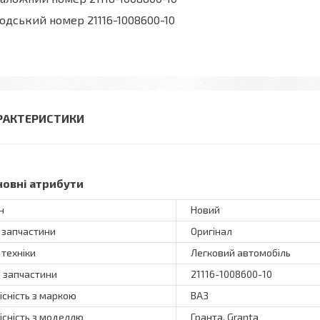
одський номер 21116-1008600-10
РАКТЕРИСТИКИ
новні атрибути
н
Новий
 запчастини
Оригінал
 техніки
Легковий автомобіль
 запчастини
21116-1008600-10
існість з маркою
ВАЗ
існість з моделлю
Гранта, Granta