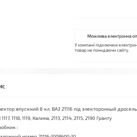
У компанії підключені електро
товар не покидаючи сайту.
ектор впускний 8 кл. ВАЗ 21116 під электоронный дросель
 1117, 1118, 1119, Калина, 2113, 2114, 2115, 2190 Гранту
обник :
аложний номер 21116-1008600-10