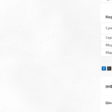
Ко
Сумі
Сер
Мо
Ма
ІН
Цін