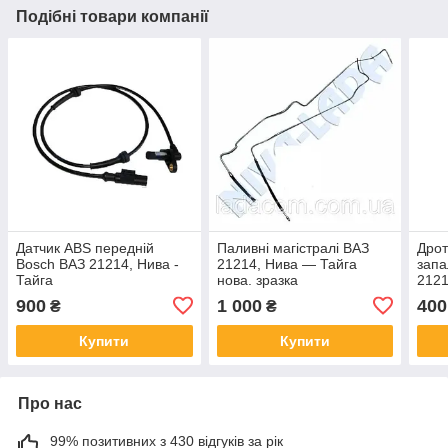
Подібні товари компанії
Датчик ABS передній
Паливні магістралі ВАЗ
Дрот
Bosch ВАЗ 21214, Нива -
21214, Нива — Тайга
запа
Тайга
нова. зразка
2121
900
1 000
400
₴
₴
Купити
Купити
Про нас
99% позитивних з 430 відгуків за рік