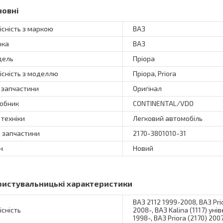
новні
існість з маркою
ВАЗ
рка
ВАЗ
дель
Пріора
існість з моделлю
Пріора, Priora
 запчастини
Оригінал
обник
CONTINENTAL/VDO
 техніки
Легковий автомобіль
 запчастини
2170-3801010-31
н
Новий
ристувальницькі характеристики
ВАЗ 2112 1999-2008, ВАЗ Prio
існість
2008-, ВАЗ Kalina (1117) уні
1998-, ВАЗ Priora (2170) 200