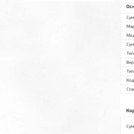
Ос
Сум
Ма
Мо
Сум
Тип
Вир
Тип
Код
Ста
Ко
Сум