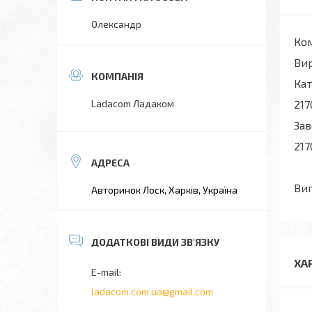
Олександр
Ком
Вир
Кат
Ladacom Ладаком
217
Зав
217
Вип
Авторинок Лоск, Харків, Україна
ХА
ladacom.com.ua@gmail.com