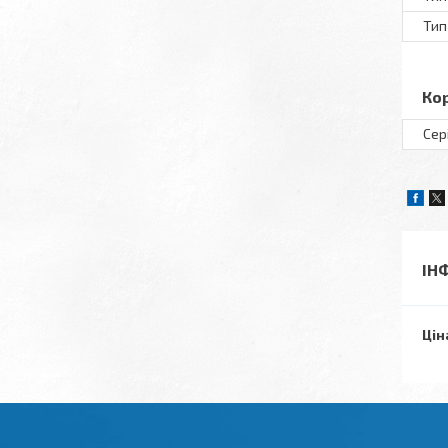
Тип
Ко
Сер
ІН
Цін