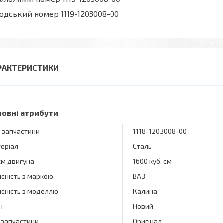
одський номер 1119-1203008-00
РАКТЕРИСТИКИ
новні атрибути
 запчастини
1118-1203008-00
еріал
Сталь
єм двигуна
1600 куб. см
існість з маркою
ВАЗ
існість з моделлю
Калина
н
Новий
 запчастини
Оригінал