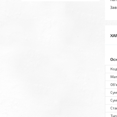
Зав
ХА
Ос
Код
Мат
Об'
Сум
Сум
Ста
Тип