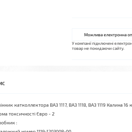
У компанії підключені електро
товар не покидаючи сайту.
інник катколлектора ВАЗ 1117, ВАЗ 1118, ВАЗ 1119 Калина 16
ма токсичності Євро - 2
робник :
аложний номер 1119-1203008-00