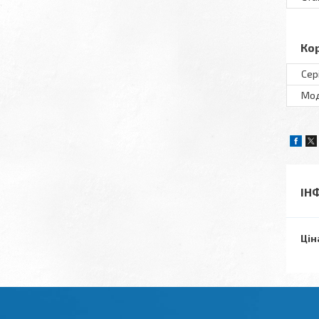
Ко
Сер
Мо
ІН
Цін