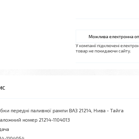
У компанії підключені електро
товар не покидаючи сайту.
бки передні паливної рампи ВАЗ 21214, Нива - Тайга
аложний номер 21214-1104013
дача
14-1104054