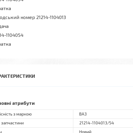
ратка
одський номер 21214-1104013
дача
14-1104054
ратка
РАКТЕРИСТИКИ
новні атрибути
існість з маркою
ВАЗ
 запчастини
21214-1104013/54
н
Новий