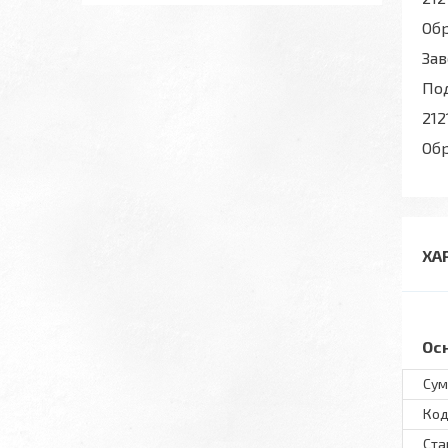
Об
Зав
По
212
Об
ХА
Ос
Сум
Код
Ста