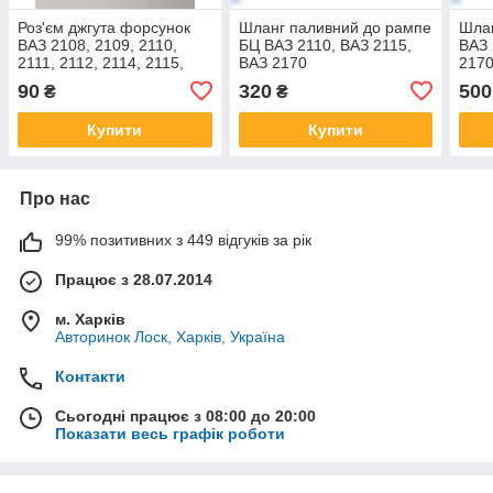
Роз'єм джгута форсунок
Шланг паливний до рампе
Шлан
ВАЗ 2108, 2109, 2110,
БЦ ВАЗ 2110, ВАЗ 2115,
ВАЗ 
2111, 2112, 2114, 2115,
ВАЗ 2170
217
1118 Каліна, 2170 Пріора,
90
320
500
₴
₴
21214, 2123 Нива
Купити
Купити
Про нас
99% позитивних з 449 відгуків за рік
Працює з 28.07.2014
м. Харків
Авторинок Лоск, Харків, Україна
Контакти
Сьогодні працює з 08:00 до 20:00
Показати весь графік роботи