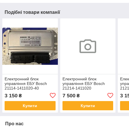
Подібні товари компанії
Електронний блок
Електронний блок
Елек
управління ЕБУ Bosch
управління ЕБУ Bosch
упра
21114-1411020-40
21214-1411020
2121
3 150
7 500
3 1
₴
₴
Купити
Купити
Про нас