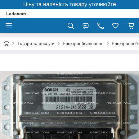
Ціну та наявність товару уточнюйте
Ladacom
Товари та послуги
Електрообладнання
Електронні б