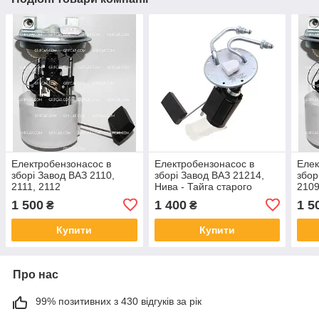
Електробензонасос в
Електробензонасос в
Елек
зборі Завод ВАЗ 2110,
зборі Завод ВАЗ 21214,
збор
2111, 2112
Нива - Тайга старого
2109
зразка
1 500
1 400
1 5
₴
₴
Купити
Купити
Про нас
99% позитивних з 430 відгуків за рік