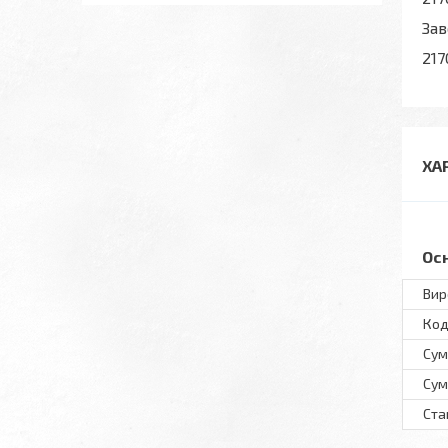
Зав
217
ХА
Ос
Вир
Код
Сум
Сум
Ста