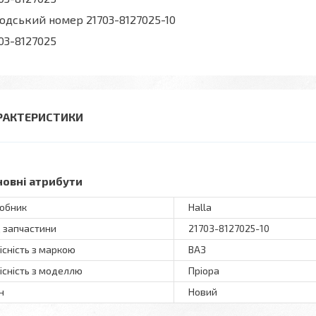
одський номер 21703-8127025-10
03-8127025
РАКТЕРИСТИКИ
новні атрибути
обник
Halla
 запчастини
21703-8127025-10
існість з маркою
ВАЗ
існість з моделлю
Пріора
н
Новий