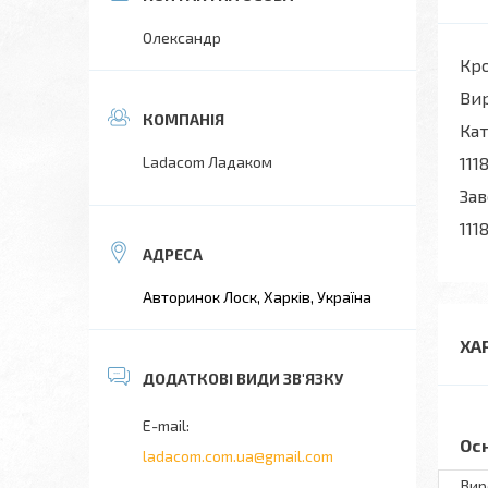
Олександр
Кр
Вир
Кат
Ladacom Ладаком
111
Зав
111
Авторинок Лоск, Харків, Україна
ХА
Ос
ladacom.com.ua@gmail.com
Вир