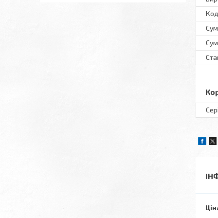
Код
Сум
Сум
Ста
Ко
Сер
ІН
Цін